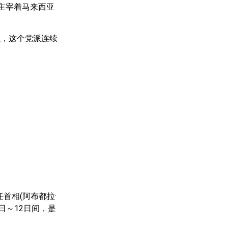
，主宰着马来西亚
以，这个党派连续
任首相(阿布都拉·
0日～12日间，是