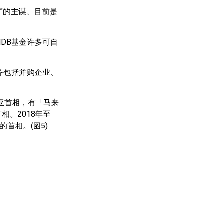
闻”的主谋、目前是
MDB基金许多可自
务包括并购企业、
亚首相，有「马来
相。2018年至
首相。(图5)