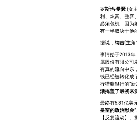
罗斯玛·曼瑟
(女
利、炫富、整容、
必须包机，因为
有一半取决于他的
据说，
纳吉
(主角
事情始于2013
属股份有限公司
有真的流向中东，
钱已经被转化成
行猎鹰银行的“新
渐掩盖了最初来
最终有6.81亿美
皇室的政治献金
【反复流动】。