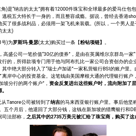
主角)是“纳吉的太太”拥有着12000件珠宝和全球最多的爱马仕包
逃税五大特长于一身的，而且整容成瘾。据说，曾经去香港shop
她买了很多战利品，必须用一架飞机来装载。(所以，一个男人是否
太太)
1号)为
罗斯玛·曼瑟
(太太)购买过一条【
粉钻项链】
。
年，高盛公司一笔价值“30亿的债券”，是由在英属维尔京群岛一家“1
发行的，所得款项专门用于他与阿布扎比一家公司合资创办的企
其中绝大部分转入了“瑞士卢加诺”一家私营银行BSI的账户里
了离岸中心的投资基金。这笔钱由美国摩根大通的代理银行账户
加坡分行的两个账户”，
资金反复进出这些账户时，流向附加了
源。
元从Tanore公司被转到了
纳吉
的马来西亚银行账户里。事后他坚称
”。五个月后，他退回了大部分钱，这钱在新加坡的猎鹰银行和D
据司法部称，
之后其中的2735万美元被汇给了珠宝商，购买了这