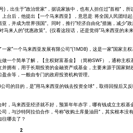
1号)，出生于“政治世家”，据说家族中，也有人担任过“首相”，
。上台后，他提出【一个马来西亚】，意思是: 将全国人民团结
亚，并成为世界强国”。同时，推行“经济自由化”措施，减少“政
对马来人的“优惠政策”。(仅看这段话，还是觉得“马来西亚的未
一家“一个马来西亚发展有限公司”(1MDB)，这是一家“国家主权
先做一个简单了解，【主权财富基金】（简称SWF），通称主权
立并拥有，用于长期投资的金融资产或基金，主要来源于国家财
口盈余等，一般由专门的政府投资机构管理。
B公司的目的，是“用马来西亚的钱去投资全球”，取得回报后又
台时，马来西亚经济就不好，预算年年赤字，哪有钱成立主权基金
公司，与沙特阿拉伯合作，号称“收购土库曼油田”，其实根本没
知往哪去了？
2