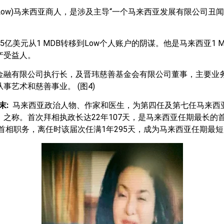
ho Low)马来西亚商人，是涉及主导“一个马来西亚发展有限公司丑
5亿美元从1 MDB转移到Low个人账户的阴谋。他是马来西亚1 
产受益人。
金融有限公司执行长，及晋玮慈善基金会有限公司董事，主要业
事艺术和慈善事业。 (图4)
末:
马来西亚政治人物、作家和医生，为第四任及第七任马来西
之称。首次拜相执政长达22年107天，是马来西亚任期最长的首
任首相职务，离任时该届次任满1年295天，成为马来西亚任期最短的