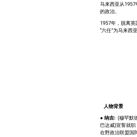
马来西亚从195
的政治。
1957年，脱离
“六任”为马来西
人物背景
●
纳吉:
(穆罕默德
巴达威)宣誓就职，
在野政治联盟国阵