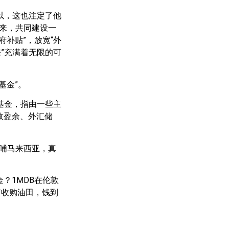
所以，这也注定了他
起来，共同建设一
府补贴”，放宽“外
来”充满着无限的可
基金”。
基金，指由一些主
政盈余、外汇储
反哺马来西亚，真
？1MDB在伦敦
有收购油田，钱到