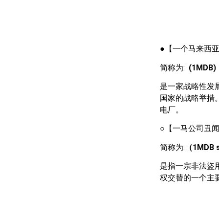
●【一个马来西
简称为:
(1MDB)
是一家战略性发
国家的战略举措。
电厂。
○【一马公司丑
简称为:
（1MDB s
是指一宗非法盜
权交替的一个主