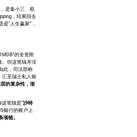
包，是集小三、权
ping，结果回去
是“人生赢家”，
MDB”的全资附
业。但这笔钱并没
。由此，司法部称
，汇至瑞士私人银
层层的复杂性，渐
这笔钱是“
沙特
BS银行的账户上
条项链。