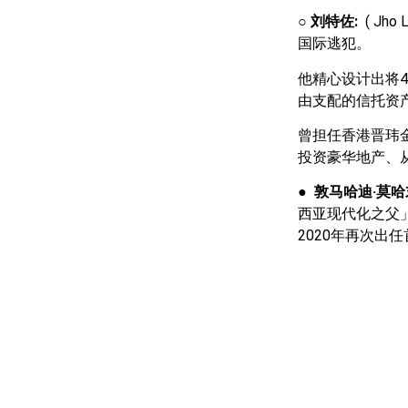
○
刘特佐:
( J
国际逃犯。
他精心设计出将4
由支配的信托资
曾担任香港晋玮
投资豪华地产、从
●
敦马哈迪·莫哈
西亚现代化之父」
2020年再次出