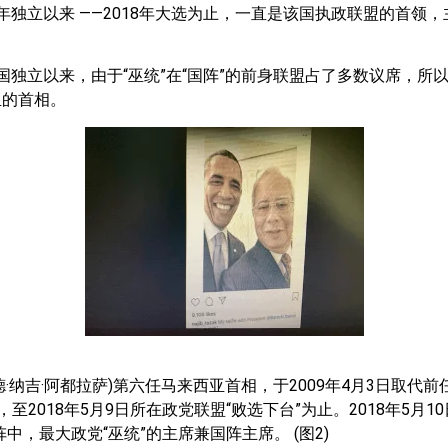
7年独立以来 ——2018年大选为止，一直是该国执政联盟的首领
英国独立以来，由于“巫统”在“国阵”的前身联盟占了多数议席，所
亚的首相。
·纳吉·阿都拉萨)第六任马来西亚首相，于2009年4月3日取代前
至2018年5月9日所在政党联盟“败选下台”为止。2018年5月1
中，最大政党“巫统”的主席兼国阵主席。 (图2)