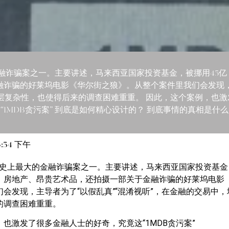
的金融诈骗案之一。主要讲述，马来西亚国家投资基金，被挪用45
诈骗的好莱坞电影《华尔街之狼》。从整个案件里我们会发现，
层复杂性，也使得后来的调查困难重重。 因此，这个案例，也
“1MDB贪污案” 到底是如何精心设计的？ 到底事情的真相是什
5:54 下午
是历史上最大的金融诈骗案之一。主要讲述，马来西亚国家投资基金
、房地产、昂贵艺术品，还拍摄一部关于金融诈骗的好莱坞电影
会发现，主导者为了“以假乱真”“混淆视听”，在金融的交易中
的调查困难重重。
也激发了很多金融人士的好奇，究竟这“1MDB贪污案”