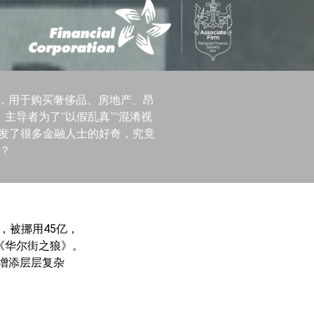
亿，用于购买奢侈品、房地产、昂
主导者为了“以假乱真”“混淆视
激发了很多金融人士的好奇，究竟
么？
，被挪用45亿，
《华尔街之狼》。
，增添层层复杂