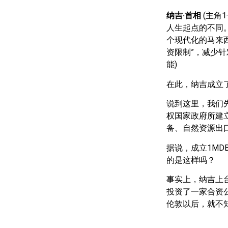
纳吉·首相
(主角
人生起点的不同
个现代化的马来西
资限制”，减少针
能)
在此，纳吉成立了
说到这里，我们
权国家政府所建
备、自然资源出
据说，成立1MD
的是这样吗？
事实上，纳吉上
投资了一家合资
伦敦以后，就不