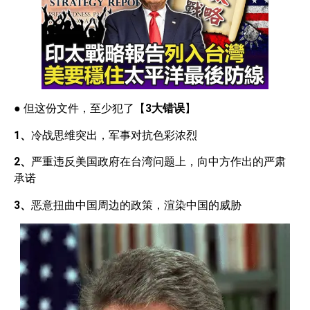
● 但这份文件，至少犯了【
3
大错误
】
1
、
冷战思维突出，军事对抗色彩浓烈
2
、
严重违反美国政府在台湾问题上，向中方作出的严肃
承诺
3、
恶意扭曲中国周边的政策，渲染中国的威胁