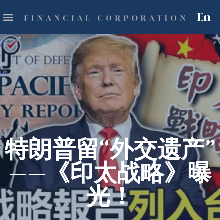
En
特朗普留“外交遗产”
——《印太战略》曝
光！