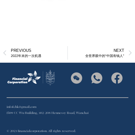
PREVIOUS
NEXT
2022年末的一次机遇
全世界眼中的“中国有钱人”
infofchk@gmail.com
1509 CC Wu Building, 302-208 Hennessy Road, Wanchai
© 2023 financialcorporation. All rights reserved.