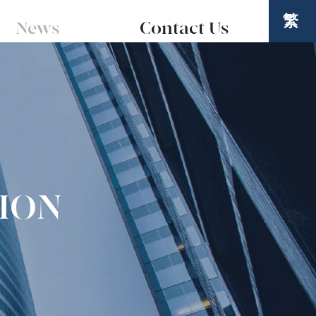
繁
News
Contact Us
ION