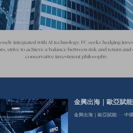
osely integrated with AI technology. FC seeks hedging inv
ors, strive to achieve a balance between risk and return and 
conservative investment philosophy.
金興出海｜歐亞賦能
金興出海｜歐亞賦能——中