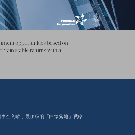
estment opportunities based on
obtain stable returns with a
國車企入歐，最頂級的「曲線落地」戰略