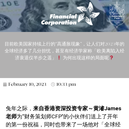
目前欧美国家持续上行的“高通胀现象”，让人们对2023年的
全球经济多了几分担忧，甚至有经济学家称「欧美离陷入经
济衰退仅半步之遥」
为何出现这样的局面呢
February 10, 2023
10:33 pm
兔年之际，
来自香港资深投资专家～黄濬
James
老师
为“财务策划师
CFP
”的小伙伴们送上了开年
的第一份祝福，同时也带来了一场他对「全球经