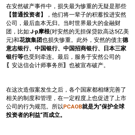
在安然破产事件中，损失最为惨重的无疑是那些
【普通投资者】
，他们将一辈子的积蓄投进安然
公司，最后血本无归。当时世界最大的金融财
团，比如
:
J
·
p
摩根
(
对安然的无担保贷款高达
5
亿美
元
)
和
花旗集团
也损失惨重。此外，安然的债主
德
意志银行、中国银行、中国招商银行、日本三家
银行等
也受到牵连。最后，服务于安然公司的
〖
安达信会计师事务所
〗
也被宣布破产。
在这次造假案发生之后，各个国家都相继完善了
相关的制度和管理，在一定程度上也促进了上市
公司的行为规范。所以
PCAOB
就是为“保护全球
投资者的利益”而成立。