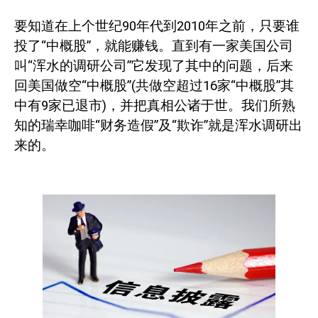
要知道在上个世纪
90
年代到
2010
年之前，只要谁
投了“中概股”，就能赚钱。直到有一家美国公司
叫“浑水的调研公司”它发现了其中的问题，后来
回美国做空“中概股”
(
共做空超过
16
家“中概股”其
中有
9
家已退市
)
，并把真相公诸于世。我们所熟
知的瑞幸咖啡“财务造假”及“欺诈”就是浑水调研出
来的。