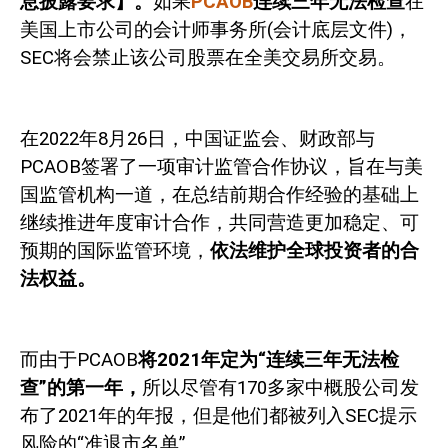
息披露要求】。
如果
PCAOB
连续三年无法检查
在
美国上市公司的会计师事务所
(
会计底层文件
)
，
SEC
将会禁止该公司股票在全美交易所交易。
在
2022
年
8
月
26
日，中国证监会、财政部与
PCAOB
签署了一项审计监管合作协议，旨在与美
国监管机构一道，在总结前期合作经验的基础上
继续推进年度审计合作，共同营造更加稳定、可
预期的国际监管环境，
依法维护全球投资者的合
法权益。
而由于
PCAOB
将
2021
年定为“连续三年无法检
查”的第一年，
所以尽管有
170
多家中概股公司发
布了
2021
年的年报，但是他们都被列入
SEC
提示
风险的“准退市名单”。