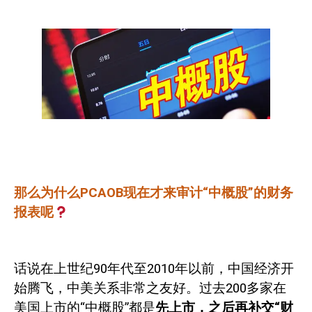
那么为什么
PCAOB
现在才来审计“中概股”的财务
报表呢
话说在上世纪
90
年代至
2010
年以前，中国经济开
始腾飞，中美关系
非常之友好。过去
200
多家在
美国上市的“中概股”都是
先上市，之后再补交“财