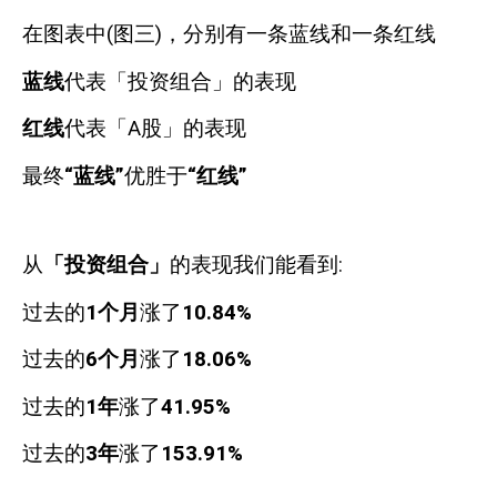
在图表中
(
图三
)
，分别有一条蓝线和一条红线
蓝线
代表「投资组合」的表现
红线
代表「
A
股」的表现
最终
“蓝线”
优胜于
“红线”
从
「投资组合」
的表现我们能看到
:
过去的
1
个月
涨了
10.84%
过去的
6
个月
涨了
18.06%
过去的
1
年
涨了
41.95%
过去的
3
年
涨了
153.91%