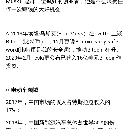
Musk
）这样一位疯狂的创业者，他是不会浪费任
何一次赚钱的大好机会。
○
2019
年埃隆·马斯克
(Elon Musk
）在
Twitter
上谈
Bitcoin(
比特币）
，
12
月更说
Bitcoin is my safe
word(
比特币是我的安全词
)
，推动
Bitcoin
狂升。
2020
年
2
月
Tesla
更公布已购入
15
亿美元
Bitcoin
作
投资。
○
电动车领域
2017
年，中国市场的收入占特斯拉总收入的
17%
；
2018
年，中国新能源汽车总体占世界
50%
的份