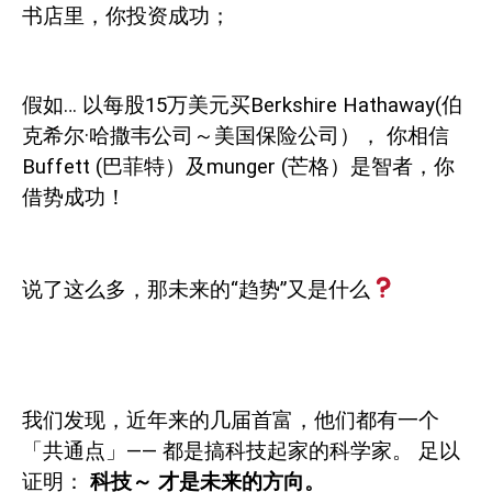
书店里，你投资成功；
假如
…
以每股
15
万美元买
Berkshire Hathaway(
伯
克希尔·哈撒韦公司～美国保险公司），
你相信
Buffett (
巴菲特）及
munger (
芒格）是智者，你
借势成功！
说了这么多，那未来的“趋势”又是什么
我们发现，近年来的几届首富，他们都有一个
「共通点」——
都是搞科技起家的科学家。
足以
证明：
科技～
才是未来的方向。