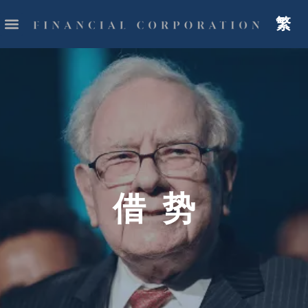
繁
借 势