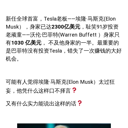
新任全球首富，
Tesla
老板——埃隆·马斯克
(Elon
Musk
），身家已达
2300
亿美元
，耻笑
91
岁投资
老顽童——沃伦·巴菲特
(Warren Buffett
）身家只
有
1030
亿美元
，
不及他身家的一半。最重要的
是巴菲特没有投资
Tesla
，错失了一次赚钱的大好
机会。
可能有人觉得埃隆·马斯克
(Elon Musk
）太过狂
妄，他凭什么这样口不择言
又有什么实力能说出这样的话