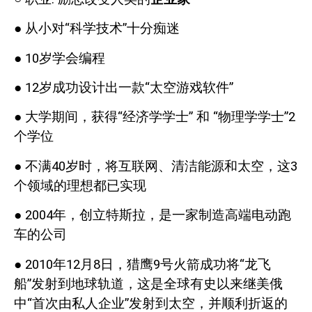
●
从小对“科学技术”十分痴迷
●
10
岁学会编程
●
12
岁成功设计出一款“太空游戏软件”
●
大学期间，获得“经济学学士”
和
“物理学学士”
2
个学位
●
不满
40
岁时，将互联网、清洁能源和太空，这
3
个领域的理想都已实现
●
2004
年，创立特斯拉，是一家制造高端电动跑
车的公司
●
2010
年
12
月
8
日，猎鹰
9
号火箭成功将“龙飞
船”发射到地球轨道，这是全球有史以来继美俄
中“首次由私人企业”发射到太空，并顺利折返的