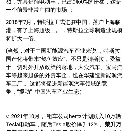
额，尤其是纯电动车，已占到
60%
的份额，这是
一个前景非常广阔的市场
；
2018
年
7
月，特斯拉正式进驻中国，落户上海临
港，有了上海超级工厂，特斯拉全球制造业规模
将扩大一倍。
(
当然，对于中国新能源汽车产业来说
，特斯拉
国产化将带来“鲶鱼效应”。不只是特斯拉，受益
于一切对外开放政策的落地，大众汽车、宝马汽
车等越来越多的外资车企，也在华建造新能源汽
车工厂
。这都将促进新能源汽车领域的竞
争，“搅动”
中国汽车产业生态）
○
2021
年
10
月，
租车公司
hertz
计划购入
10
万辆
Tesla
电动车，随后
Tesla
股价爆升
12%
，
荣升万