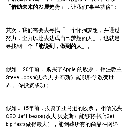
「借助未来的发展趋势」
，让我们“事半功倍”；
其次，我们需要去寻找「一个怀揣梦想，并通过
努力，全力以赴去达成自己梦想的人」，也就是
寻找到一个
「能说到，做到的人」
。
假如
… 20
年前，
购买了
Apple
的股票，
押注教主
Steve Jobsn(
史蒂夫·乔布斯）能以科学改变世
界，
你投资成功；
假如
… 15
年前，投资了亚马逊的股票，
相信光头
CEO Jeff bezos(
杰夫·贝索斯）能够将书店
Get
big fast(
做得最大），能储藏所有的商品在网络