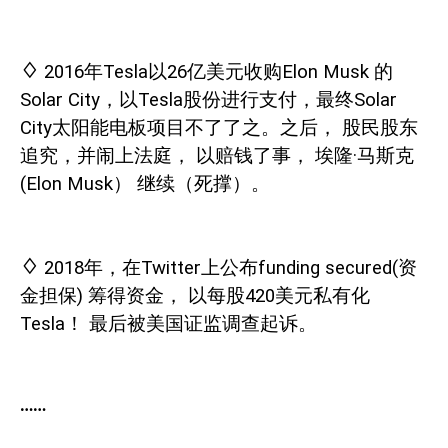
♢
2016
年
Tesla
以
26
亿美元收购
Elon Musk
的
Solar City
，以
Tesla
股份进行支付，最终
Solar
City
太阳能电板项目不了了之。之后，
股民股东
追究，并闹上法庭，
以赔钱了事，
埃隆·马斯克
(Elon Musk
）
继续（死撑）。
♢
2018
年，在
Twitter
上公布
funding secured(
资
金担保
)
筹得资金，
以每股
420
美元私有化
Tesla
！
最后被美国证监调查起诉。
……