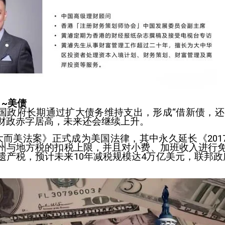
 ~美债
国政府长期通过扩大债务维持支出，形成“借新债，还
财政赤字居高，未来还会继续上升。
《大而美法案》正式成为美国法律，其中永久延长《20
州与地方税的扣税上限，并且对小费、加班收入进行免税
遗产税，预计未来10年减税规模达4万亿美元，联邦政