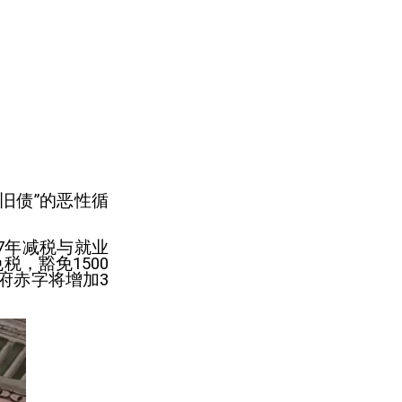
旧债”的恶性循
17年减税与就业
，豁免1500
府赤字将增加3