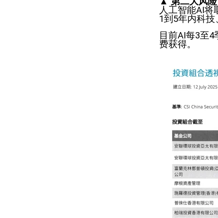
▲ 第二大风险 
人工智能AI将
1到5年内科
目前AI每3至
费获得。