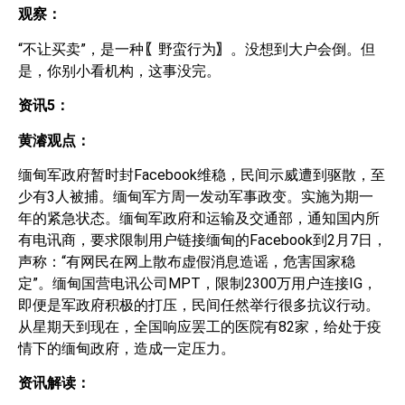
观察：
“不让买卖”，是一种
〖
野蛮行为
〗
。没想到大户会倒。但
是，你别小看机构，这事没完。
资讯
5
：
黄濬观点：
缅甸军政府暂时封Facebook维稳，民间示威遭到驱散，至
少有3人被捕。缅甸军方周一发动军事政变。实施为期一
年的紧急状态。缅甸军政府和运输及交通部，通知国内所
有电讯商，要求限制用户链接缅甸的Facebook到2月7日，
声称：“有网民在网上散布虚假消息造谣，危害国家稳
定”。缅甸国营电讯公司MPT，限制2300万用户连接IG，
即便是军政府积极的打压，民间任然举行很多抗议行动。
从星期天到现在，全国响应罢工的医院有82家，给处于疫
情下的缅甸政府，造成一定压力。
资讯解读：