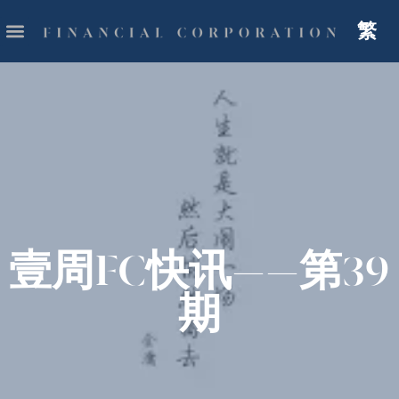
繁
壹周FC快讯——第39
期