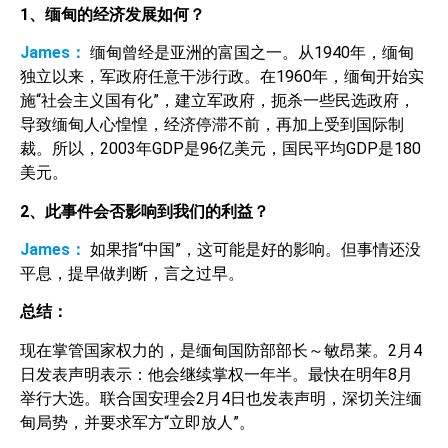
1
、缅甸的经济发展如何？
James：
缅甸曾经是亚洲的富国之一。从1940年，缅甸
独立以来，军政府任意干涉行政。在1960年，缅甸开始实
施“社会主义国有化”，建立军政府，扼杀一些民选政府，
导致缅甸人心惶惶，经济停滞不前，再加上受到国际制
裁。所以，2003年GDP是96亿美元，国民平均GDP是180
美元。
2
、此事件会否影响到我们的利益？
James：
如果指“中国”，这可能是好的影响。但事情还没
平息，提早做判断，言之过早。
总结：
现在掌管国家权力的，是缅甸国防部部长～敏昂莱。2月4
日发表声明表示：他会继续掌权一年半。最快在明年8月
举行大选。联合国安理会2月4日也发表声明，深切关注缅
甸局势，并要求军方“立即放人”。