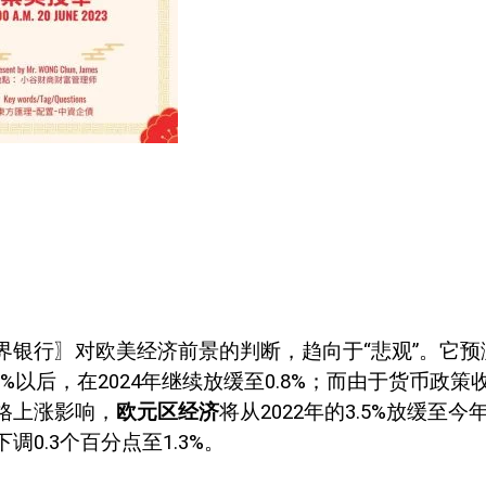
界银行〗对欧美经济前景的判断，趋向于“悲观”。它预
1%
以后，在
2024
年继续放缓至
0.8%
；而由于货币政策
格上涨影响，
欧元区经济
将从
2022
年的
3.5%
放缓至今
下调
0.3
个百分点至
1.3%
。