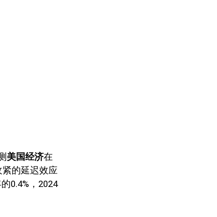
测
美国经济
在
收紧的延迟效应
年的
0.4%
，
2024