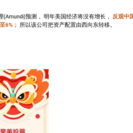
理
(Amundi)
预测，
明年美国经济将没有增长，
反观中
至
6%
；
所以该公司把资产配置由西向东转移。