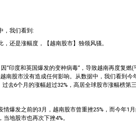
中，我们看到
:
比，还是涨幅度，【越南股市】独领风骚。
因“印度和英国爆发的变种病毒”，导致越南再度复燃
(
对越南股市没有造成任何影响。从数据中，我们看到今
；过去
6
个月的涨幅超过
32%
，高居全球股市涨幅榜第
疫情爆发之前的
3
月，越南股市曾重挫
25%
，而今年
1
月
，当地股市也再次下挫
4%
。