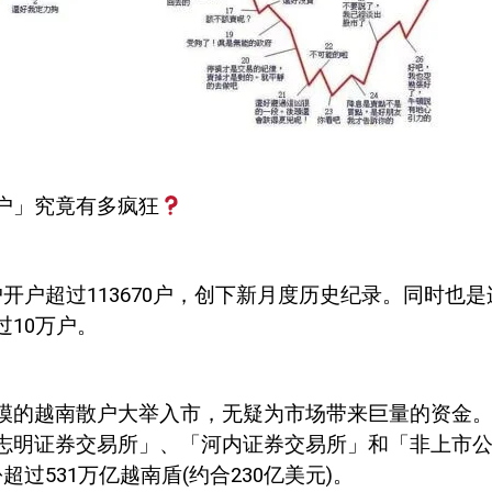
户」究竟有多疯狂
户开户超过
113670
户，创下新月度历史纪录。同时也是
过
10
万户。
模的越南散户大举入市，无疑为市场带来巨量的资金
志明证券交易所」、「河内证券交易所」和「非上市
份超过
531
万亿越南盾
(
约合
230
亿美元
)
。