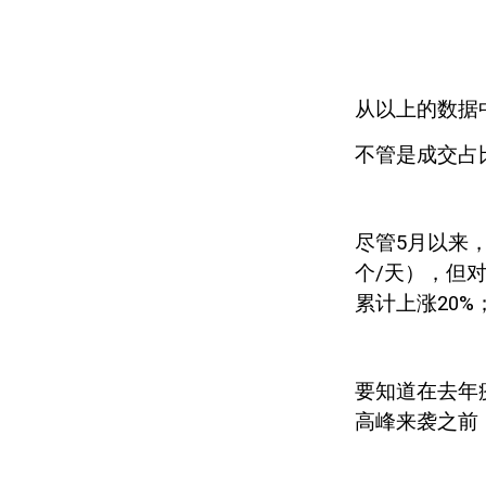
从以上的数据
不管是成交占
尽管
5
月以来，
个
/
天），但
累计上涨
20%
要知道在去年
高峰来袭之前