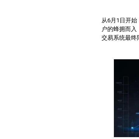
从
6
月
1
日开始
户的蜂拥而入
交易系统最终