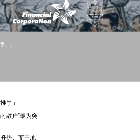
手」。
市推手」。
南散户”最为突
的升势。而三地