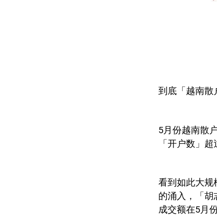
到底「越南散
5
月份越南散
「开户数」超
看到如此大规
的涌入，「胡
成交额在
5
月