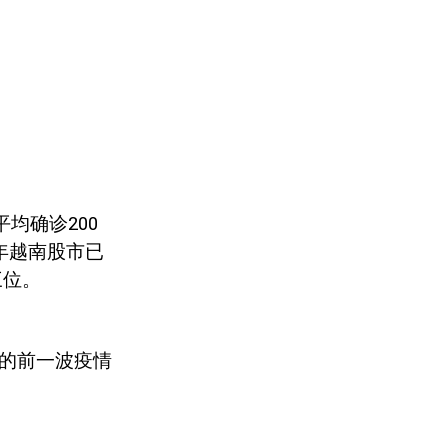
平均确诊
200
年越南股市已
三位。
的前一波疫情