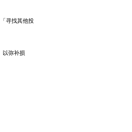
们「寻找其他投
，
以弥补损