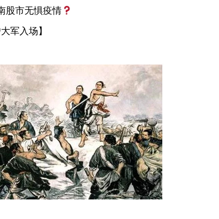
南股市无惧疫情
户大军入场】