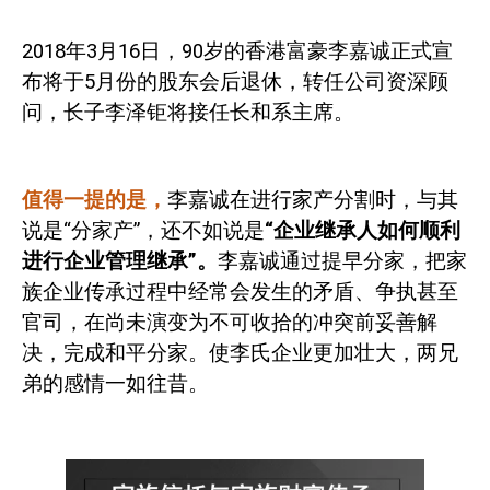
2018
年
3
月
16
日，
90
岁的香港富豪李嘉诚正式宣
布将于
5
月份的股东会后退休，转任公司资深顾
问，长子李泽钜将接任长和系主席。
值得一提的是，
李嘉诚在进行家产分割时，与其
说是“分家产”，还不如说是
“企业继承人如何顺利
进行企业管理继承”。
李嘉诚通过提早分家，把家
族企业传承过程中经常会发生的矛盾、争执甚至
官司，在尚未演变为不可收拾的冲突前妥善解
决，完成和平分家。使李氏企业更加壮大，两兄
弟的感情一如往昔。