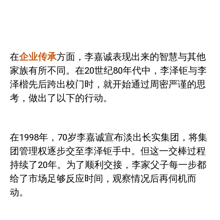
在
企业传承
方面，李嘉诚表现出来的智慧与其他
家族有所不同。在
20
世纪
80
年代中，李泽钜与李
泽楷先后跨出校门时，就开始通过周密严谨的思
考，做出了以下的行动。
在
1998
年，
70
岁李嘉诚宣布淡出长实集团，将集
团管理权逐步交至李泽钜手中。但这一交棒过程
持续了
20
年。为了顺利交接，李家父子每一步都
给了市场足够反应时间，观察情况后再伺机而
动。