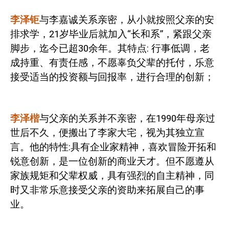
李泽钜
与李嘉诚关系亲密，从小就按照父亲的安
排求学，
21
岁毕业后就加入“长和系”，紧跟父亲
脚步，迄今已超
30
余年。其特点
:
行事低调，老
成持重、有责任感，不愿辜负父辈的托付，乐意
接受适当的投资额与回报率，进行合理的创新；
李泽楷
与父亲的关系并不亲密，在
1990
年母亲过
世后不久，便搬出了李家大宅，视为其独立宣
言。他的特性
:
具有企业家精神，喜欢冒险开拓和
锐意创新，是一位创新的商业天才。但不愿遵从
家族规矩和父辈权威，具有强烈的自主精神，同
时又非常乐意接受父亲的资助来拓展自己的事
业。