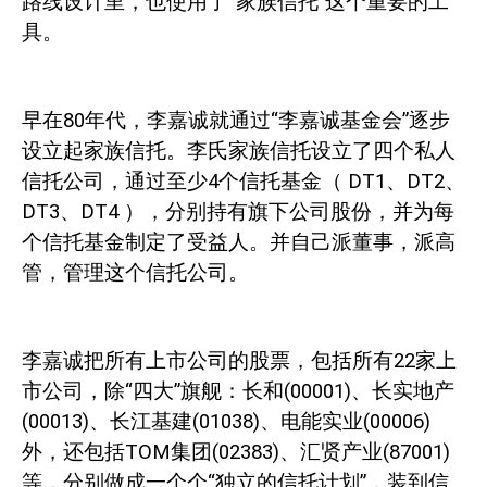
路线设计里，也使用了“家族信托”这个重要的工
具。
早在
80
年代，李嘉诚就通过“李嘉诚基金会”逐步
设立起家族信托。李氏家族信托设立了四个私人
信托公司，通过至少
4
个信托基金（
DT1
、
DT2
、
DT3
、
DT4
），分别持有旗下公司股份，并为每
个信托基金制定了受益人。并自己派董事，派高
管，管理这个信托公司。
李嘉诚把所有上市公司的股票，包括所有
22
家上
市公司，除“四大”旗舰：长和
(00001)
、长实地产
(00013)
、长江基建
(01038)
、电能实业
(00006)
外，还包括
TOM
集团
(02383)
、汇贤产业
(87001)
等，分别做成一个个“独立的信托计划”，装到信