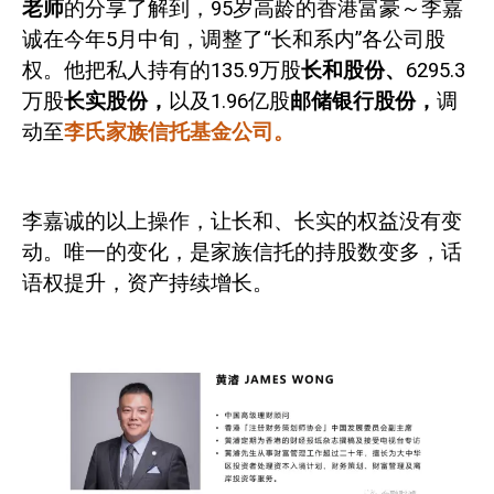
老师
的分享了解到，
95
岁高龄的香港富豪～李嘉
诚在今年
5
月中旬，调整了“长和系内”各公司股
权。他把私人持有的
135.9
万股
长和股份、
6295.3
万股
长实股份，
以及
1.96
亿股
邮储银行股份，
调
动至
李氏家族信托基金公司。
李嘉诚的以上操作，让长和、长实的权益没有变
动。唯一的变化，是家族信托的持股数变多，话
语权提升，资产持续增长。