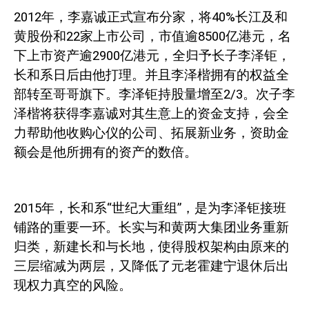
2012
年，李嘉诚正式宣布分家，将
40%
长江及和
黄股份和
22
家上市
公司，市值逾
8500
亿港元，名
下上市资产逾
2900
亿港元，全归予长子李泽钜，
长和系日后由他打理。并且李泽楷拥有的权益全
部转至哥哥旗下。李泽钜持股量增至
2/3
。次子李
泽楷将获得李嘉诚对其生意上的资金支持，会全
力帮助他收购心仪的公司、拓展新业务，资助金
额会是他所拥有的资产的数倍。
2015
年，长和系“世纪大重组”，是为李泽钜接班
铺路的重要一环。长实与和黄两大集团业务重新
归类，新建长和与长地，使得股权架构由原来的
三层缩减为两层，又降低了元老霍建宁退休后出
现权力真空的风险。