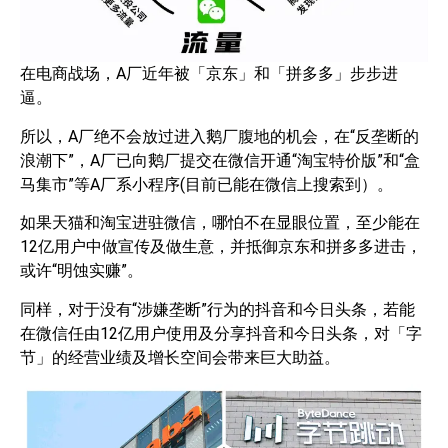
在电商战场，A厂近年被「京东」和「拼多多」步步进
逼。
所以，A厂绝不会放过进入鹅厂腹地的机会，在“反垄断的
浪潮下”，A厂已向鹅厂提交在微信开通“淘宝特价版”和“盒
马集市”等A厂系小程序(目前已能在微信上搜索到）。
如果天猫和淘宝进驻微信，哪怕不在显眼位置，至少能在
12亿用户中做宣传及做生意，并抵御京东和拼多多进击，
或许“明蚀实赚”。
同样，对于没有“涉嫌垄断”行为的抖音和今日头条，若能
在微信任由12亿用户使用及分享抖音和今日头条，对「字
节」的经营业绩及增长空间会带来巨大助益。