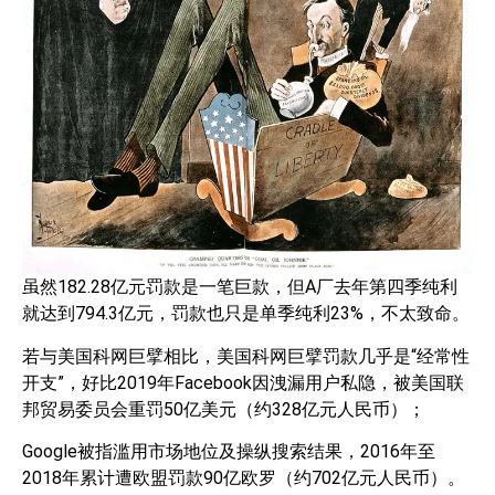
虽然182.28亿元罚款是一笔巨款，但A厂去年第四季纯利
就达到794.3亿元，罚款也只是单季纯利23%，不太致命。
若与美国科网巨擘相比，美国科网巨擘罚款几乎是“经常性
开支”，好比2019年Facebook因洩漏用户私隐，被美国联
邦贸易委员会重罚50亿美元（约328亿元人民币）；
Google被指滥用市场地位及操纵搜索结果，2016年至
2018年累计遭欧盟罚款90亿欧罗（约702亿元人民币）。