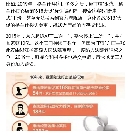
比如: 2019年，格兰仕拜访拼多多之后，遭“T猫”限流，格
兰仕核心店铺“618大促”标识被剔除，搜索访客数“断崖
式”下滑，甚至无法搜索到官方旗舰店。这让备战“618”大
促的格兰仕损失惨重，超20万产品的库存被积压。
2015年，京东起诉A厂“二选一”，要求停止“二选一”，并向
其索赔10亿。这个官司持续了数年，但因为“T猫”方面主张
此案由浙江省高级人民法院审理，一度陷入法院管辖权之
争。2019年，唯品会和拼多多也递交申请，请求以第三人
身份加入诉讼。