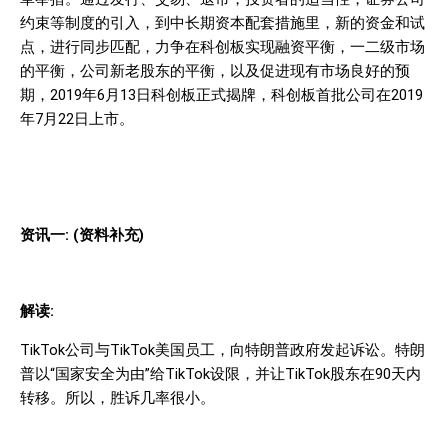
约束等制度的引入，到中长期资本配套措施里，新的资金和试
点，进行同步匹配，力争在科创板实现融资平衡，一二级市场
的平衡，公司新老股东的平衡，以及促进现有市场良好的预
期，
2019
年
6
月
13
日科创板正式揭牌，科创板首批公司在
2019
年
7
月
22
日上市。
资讯一
: (
资料补充
)
解读
:
TikTok
公司与
TikTok
美国员工，向特朗普政府发起诉讼。特朗
普以“国家安全为由”给
TikTok
设限，并让
TikTok
股东在
90
天内
转移。所以，胜诉几率很小。