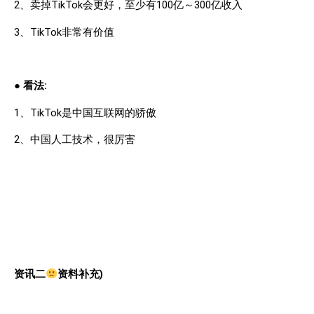
2
、卖掉
TikTok
会更好，至少有
100
亿～
300
亿收入
3
、
TikTok
非常有价值
●
看法
:
1
、
TikTok
是中国互联网的骄傲
2
、
中国人工技术，很厉害
资讯二
资料补充
)