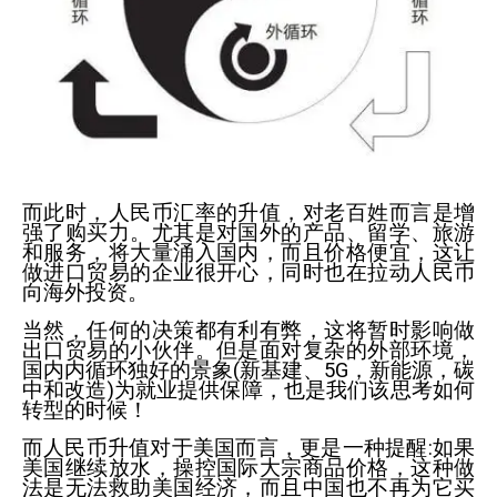
而此时，人民币汇率的升值，对老百姓而言是增
强了购买力。尤其是对国外的产品、留学、旅游
和服务，将大量涌入国内，而且价格便宜，这让
做进口贸易的企业很开心，同时也在拉动人民币
向海外投资。
当然，任何的决策都有利有弊，这将暂时影响做
出口贸易的小伙伴。但是面对复杂的外部环境，
国内内循环独好的景象
(
新基建、
5G
，新能源，碳
中和改造
)
为就业提供保障，也是我们该思考如何
转型的时候！
而人民币升值对于美国而言，更是一种提醒
:
如果
美国继续放水，操控国际大宗商品价格，这种做
法是无法救助美国经济，而且中国也不再为它买