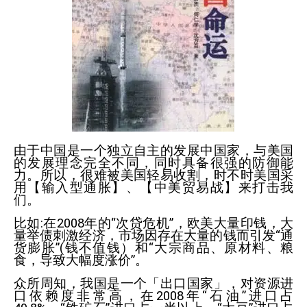
由于中国是一个独立自主的发展中国家，与美国
的发展理念完全不同，同时具备很强的防御能
力。所以，很难被美国轻易收割，时不时美国采
用【输入型通胀】、【中美贸易战】来打击我
们。
比如
:
在
2008
年的“次贷危机”，欧美大量印钱，大
量举债刺激经济，市场因存在大量的钱而引发“通
货膨胀”
(
钱不值钱）和“大宗商品、原材料、粮
食，导致大幅度涨价”。
众所周知，我国是一个「出口国家」，对资源进
口依赖度非常高，在
2008
年“石油”进口占