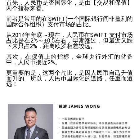
首先，人民币是否国际化，是由【交易和保值】
两个指标来看。
前者是常用的在
SWIFT(
一个国际银行间非盈利的
国际合作组织）支付市场的占比。
从
2014
年年底～现在，人民币在
SWIFT
支付市场
占比是在
2%
～±
0.5
左右，早期涨过，但最近又跌
下来只占
2%
，距离欧罗相差较远。
其次，在保值上的指标，全球央行外汇的储备
中，人民币接近
2%
。
更重要的是，这两个占比，是因人民币自己升值
而升的。所以，人民币国际化的道路，任重而道
远！