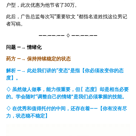
户型，此次优惠为他节省了30万。
此后，广告总监每次写“重要软文 ”都指名道姓找这位男记
者写稿。
——·——·——
♢
——·——·——
问题
—→
情绪化
药方
—→
保持持续稳定的状态
解析
—→
此处我们讲的“变态”是指【你必须改变你的态
度】。
♢
虽然做人做事，能力很重要，但〖态度〗却是相当必要
的。学会随时“调整自己的情绪”是我们必须掌握的技能。
♢ 在优秀和值得托付的中间，还存在着——【你有没有尽
力，状态稳不稳定】