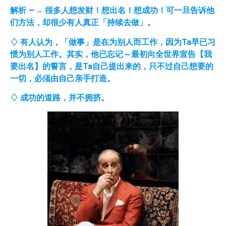
解析
—→
很多人想发财！想出名！想成功！可一旦告诉他
们方法，却很少有人真正「持续去做」。
♢
有人认为，「做事」是在为别人而工作，因为
Ta
早已习
惯为别人工作。其实，他已忘记～最初向全世界宣告【我
要出名】的誓言，是
Ta
自己提出来的，只不过自己想要的
一切，必须由自己亲手打造。
♢ 成功的道路，并不拥挤。