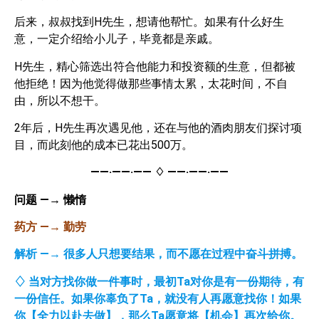
后来，叔叔找到H先生，想请他帮忙。如果有什么好生
意，一定介绍给小儿子，毕竟都是亲戚。
H先生，精心筛选出符合他能力和投资额的生意，但都被
他拒绝！因为他觉得做那些事情太累，太花时间，不自
由，所以不想干。
2年后，H先生再次遇见他，还在与他的酒肉朋友们探讨项
目，而此刻他的成本已花出500万。
——·——·——
♢
——·——·——
问题
—→
懒惰
药方
—→
勤劳
解析
—→
很多人只想要结果，而不愿在过程中奋斗拼搏。
♢
当对方找你做一件事时，最初
Ta
对你是有一份期待，有
一份信任。如果你辜负了
Ta
，就没有人再愿意找你！如果
你【全力以赴去做】，那么
Ta
愿意将【机会】再次给你。