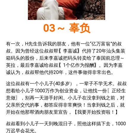
03
～
辜负
有一次，H先生告诉我的朋友，他有一位“亿万富翁”的叔
叔。因为曾经这位叔叔帮
〖
李嘉诚
〗
代持了20年汕头集装
箱码头的股份，后来李嘉诚把码头转卖给了泰国前总理～
英拉，最后李嘉诚给叔叔
〖
1个亿作为报酬
〗
。因为李嘉
诚认为，叔叔帮他代持20年，这件事做得非常出色。
这位叔叔有一个小儿子(40多岁），一辈子不学无术。叔叔
想着给小儿子1000万作为创业资金，让他找一份〖正经生
意做〗，别再一天游手好闲。小儿子在没拿到钱之前，对
父亲所交代的事，都答应得非常爽快！当拿到钱之后，就
开始在他那帮酒肉朋友里宣告，【我要开始投资啦！】
叔叔看到小儿子一天到晚混日子，照他这样搞下去，1000
万迟早会花光。