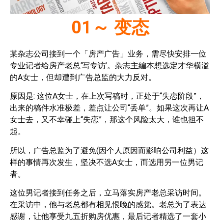
01
～
变态
某杂志公司接到一个「房产广告」业务，需尽快安排一位
专业记者给房产老总‘写专访’。杂志主編本想选定才华横溢
的A女士，但却遭到广告总监的大力反对。
原因是: 这位A女士，在上次写稿时，正处于“失恋阶段”，
出来的稿件水准极差，差点让公司“丢单”。如果这次再让A
女士去，又不幸碰上“失恋”，那这个风险太大，谁也担不
起。
所以，广告总监为了避免(因个人原因而影响公司利益）这
样的事情再次发生，坚决不选A女士，而选用另一位男记
者。
这位男记者接到任务之后，立马落实房产老总采访时间。
在采访中，他与老总都有相见恨晚的感觉。老总为了表达
感谢，让他享受九五折购房优惠，最后记者精选了一套小