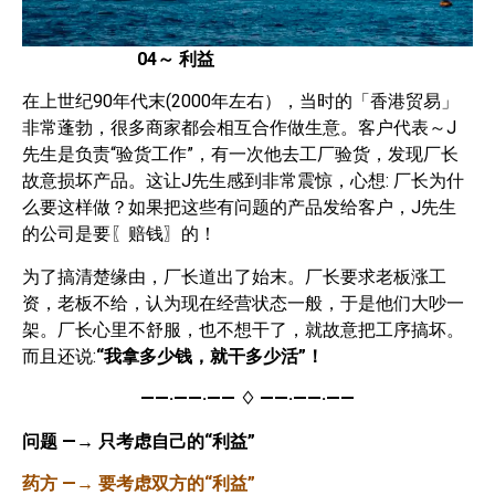
04
～ 利益
在上世纪90年代末(2000年左右），当时的「香港贸易」
非常蓬勃，很多商家都会相互合作做生意。客户代表～J
先生是负责“验货工作”，有一次他去工厂验货，发现厂长
故意损坏产品。这让J先生感到非常震惊，心想: 厂长为什
么要这样做？如果把这些有问题的产品发给客户，J先生
的公司是要〖赔钱〗的！
为了搞清楚缘由，厂长道出了始末。厂长要求老板涨工
资，老板不给，认为现在经营状态一般，于是他们大吵一
架。厂长心里不舒服，也不想干了，就故意把工序搞坏。
而且还说:
“我拿多少钱，就干多少活”！
——·——·——
♢
——·——·——
问题
—→
只考虑自己的“利益”
药方
—→
要考虑双方的“利益”