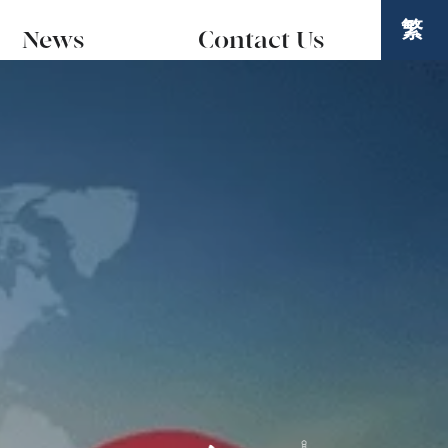
繁
News
Contact Us