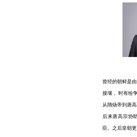
曾经的朝鲜是由
接壤，
时有纷
从隋炀帝到唐高
后来唐高宗协
臣。之后皇朝更