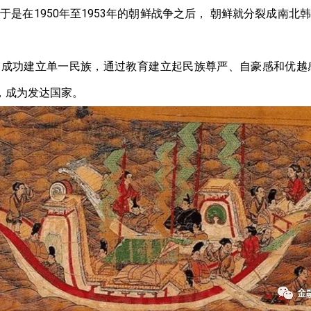
。于是在
1950
年至
1953
年的朝鲜战争之后，
朝鲜就分裂成南北
国成功建立单一民族，通过教育建立起民族尊严、自豪感和优越
，成为发达国家。