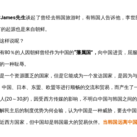
濬
James
先生
谈起了曾经去韩国旅游时，有韩国人告诉他，李世
节的起源也是来自朝鲜。
这样说呢？
有
80
％的人因朝鲜曾经作为中国的
“藩属国”，
向中国进贡，屈
的一种耻辱。
是一个资源匮乏的国家，但是它能成为一个发达国家，是因为
、中国、日本、东盟、欧盟等进行顺畅的交流和贸易，而产生了
人
(20
～
30
岁
)
，因受西方传媒的影响，不明白中国与韩国之间
解民主后的制度优势为何会输，认为中国是一种威胁，要去中国
近西方国家，但中国却是韩国最大的贸易伙伴。
当韩国远离中