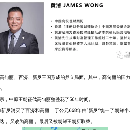
高句丽、百济、新罗三国形成的鼎立局面。其中，高句丽的国
争。
宗，中原王朝征伐高句丽整整花了
56
年时间。
助新罗消灭了百济和高丽，于公元
668
年由“新罗”统一了朝鲜
迭，
又改为高丽，
最后又被朝鲜王朝所取替。